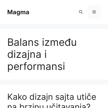
Skip
to
Magma
Menu
content
Balans između
dizajna i
performansi
Kako dizajn sajta utiče
na brzinu učitavanja?