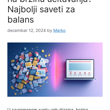
Najbolji saveti za
balans
decembar 12, 2024
by
Marko
U savremenom svetu veb dizajna, brzina