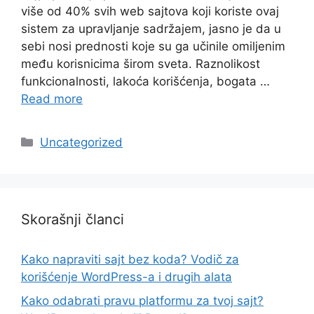
više od 40% svih web sajtova koji koriste ovaj
sistem za upravljanje sadržajem, jasno je da u
sebi nosi prednosti koje su ga učinile omiljenim
među korisnicima širom sveta. Raznolikost
funkcionalnosti, lakoća korišćenja, bogata …
Read more
Categories
Uncategorized
Skorašnji članci
Kako napraviti sajt bez koda? Vodič za
korišćenje WordPress-a i drugih alata
Kako odabrati pravu platformu za tvoj sajt?